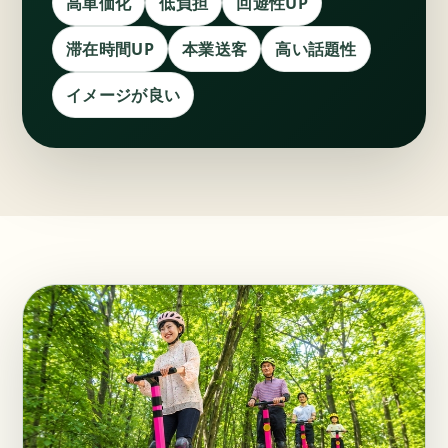
高単価化
低負担
回遊性UP
滞在時間UP
本業送客
高い話題性
イメージが良い