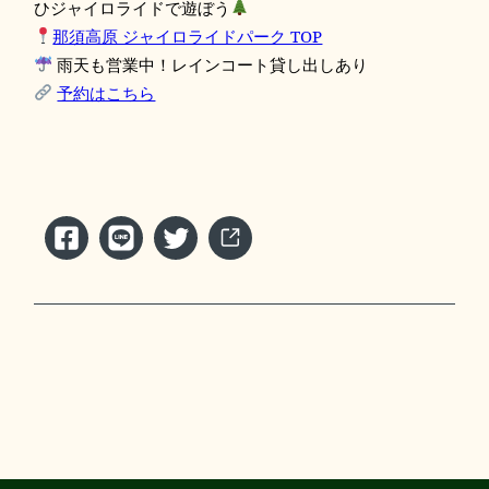
ひジャイロライドで遊ぼう
那須高原 ジャイロライドパーク TOP
雨天も営業中！レインコート貸し出しあり
予約はこちら